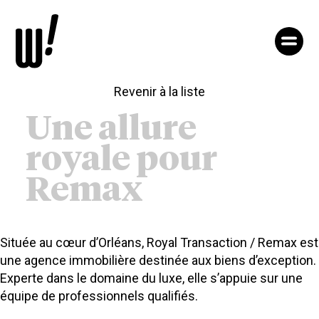
Aller
au
contenu
notre
agence
nos
Revenir à la liste
expertises
nos
Une allure
projets
nos
royale pour
wamers
accès
Remax
&
contact
Située au cœur d’Orléans, Royal Transaction / Remax est
une agence immobilière destinée aux biens d’exception.
Experte dans le domaine du luxe, elle s’appuie sur une
équipe de professionnels qualifiés.