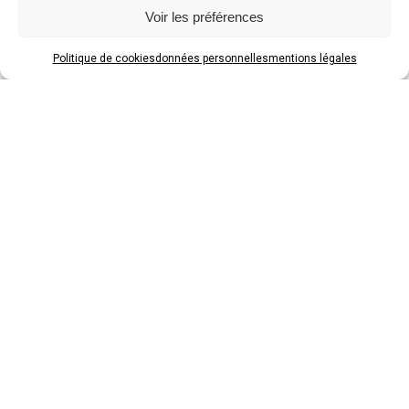
Voir les préférences
Nous contacter
Politique de cookies
données personnelles
mentions légales
Les réseaux
Women & Men
agence (im)pertinente et engagée
© 2025 Women & men. Tous droits réservés.
Mentions légales
|
CGV