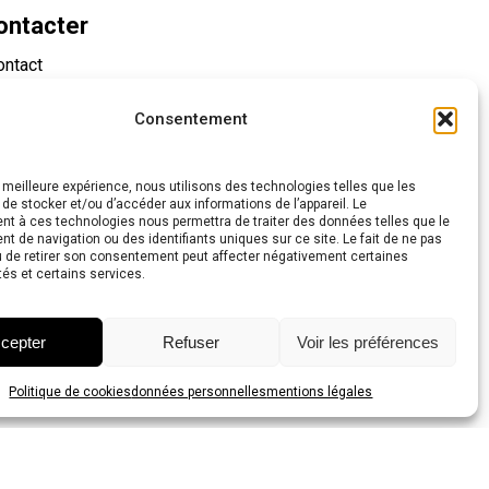
ontacter
ontact
re
Consentement
seaux
la meilleure expérience, nous utilisons des technologies telles que les
 de stocker et/ou d’accéder aux informations de l’appareil. Le
t à ces technologies nous permettra de traiter des données telles que le
 de navigation ou des identifiants uniques sur ce site. Le fait de ne pas
u de retirer son consentement peut affecter négativement certaines
tés et certains services.
cepter
Refuser
Voir les préférences
Politique de cookies
données personnelles
mentions légales