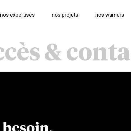
nos expertises
nos projets
nos wamers
ccès & conta
 besoin,