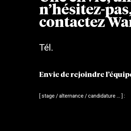
n’hésitez-pas
contactez Wa
Tél.
02.38.68.08.15
Envie de rejoindre l’équi
[ stage / alternance / candidature … ] :
c’