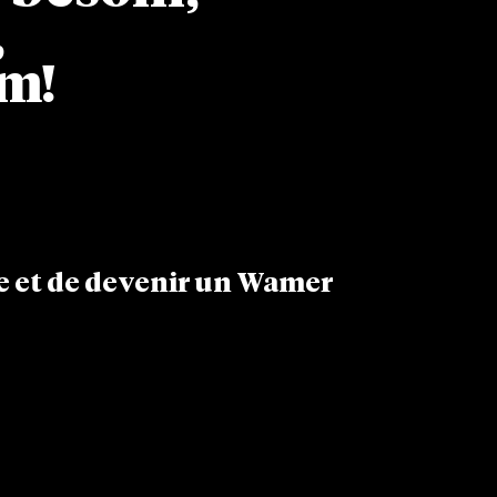
,
m!
pe et de devenir un Wamer
est par ici