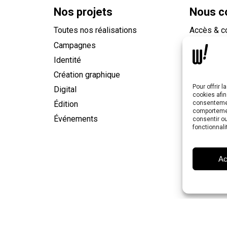
Nos projets
Nous c
Toutes nos réalisations
Accès & c
Campagnes
Nous écri
Identité
Les ré
Création graphique
Pour offrir 
Digital
Facebook
LinkedIn
Instagram
cookies afin
Édition
consentemen
comportement
Événements
consentir o
fonctionnali
Ac
Women & Men