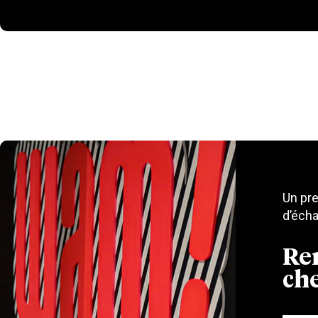
Un pr
d’écha
Re
che