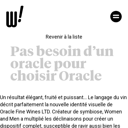
Aller
au
contenu
notre
agence
nos
Revenir à la liste
expertises
nos
Pas besoin d’un
projets
nos
oracle pour
wamers
accès
choisir Oracle
&
contact
Un résultat élégant, fruité et puissant… Le langage du vin
décrit parfaitement la nouvelle identité visuelle de
Oracle Fine Wines LTD. Créateur de symbiose, Women
and Men a multiplié les déclinaisons pour créer un
dispositif complet, susceptible de ravir aussi bien les