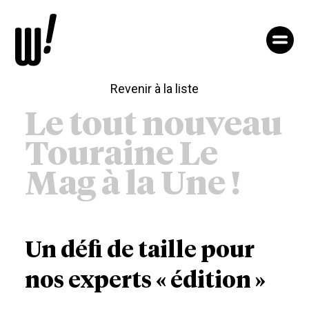
Aller
au
contenu
notre
agence
nos
Revenir à la liste
expertises
nos
Le tout nouveau
projets
nos
Touraine Le
wamers
accès
Mag à la Une !
&
contact
Un défi de taille pour
nos experts « édition »